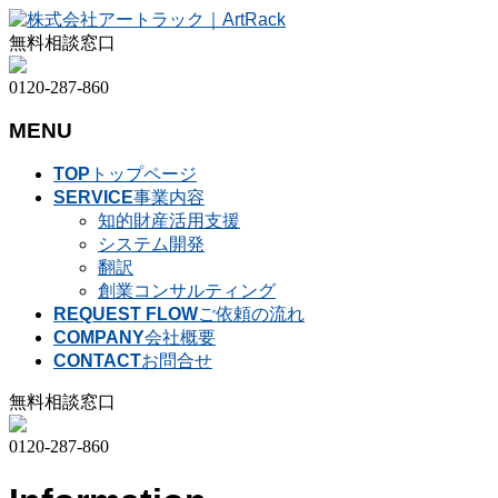
無料相談窓口
0120-287-860
MENU
メ
TOP
トップページ
ニ
SERVICE
事業内容
ュ
知的財産活用支援
ー
システム開発
を
翻訳
飛
創業コンサルティング
ば
REQUEST FLOW
ご依頼の流れ
す
COMPANY
会社概要
CONTACT
お問合せ
無料相談窓口
0120-287-860